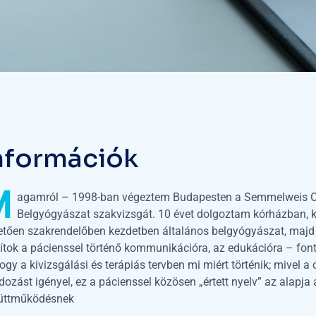
n
f
o
r
m
á
c
i
ó
k
M
agamról – 1998-ban végeztem Budapesten a Semmelweis O
Belgyógyászat szakvizsgát. 10 évet dolgoztam kórházban, kar
etően szakrendelőben kezdetben általános belgyógyászat, majd 
dítok a pácienssel történő kommunikációra, az edukációra – fo
hogy a kivizsgálási és terápiás tervben mi miért történik; mive
ozást igényel, ez a pácienssel közösen „értett nyelv” az alapja
üttműködésnek