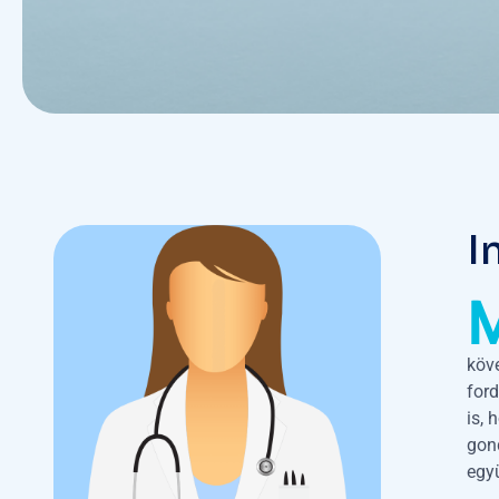
I
köv
for
is, 
gond
egy