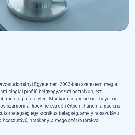
rvostudományi Egyetemen, 2003-ban szereztem meg a
diológiai profilú belgyógyászati osztályon, ezt
diabetológia területen. Munkám során kiemelt figyelmet
ntos számomra, hogy ne csak én értsem, hanem a páciens
l a cukorbetegség egy krónikus betegség, amely hosszútávú
 a hosszútávú, hatékony, a megelőzésre törekvő