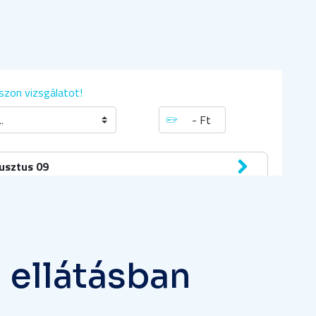
g
e
l
l
á
t
á
s
b
a
n