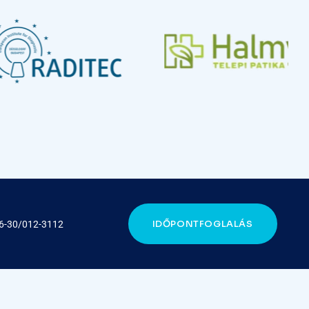
IDŐPONTFOGLALÁS
6-30/012-3112