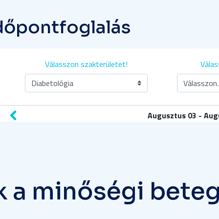
dőpontfoglalás
k
a
m
i
n
ő
s
é
g
i
b
e
t
e