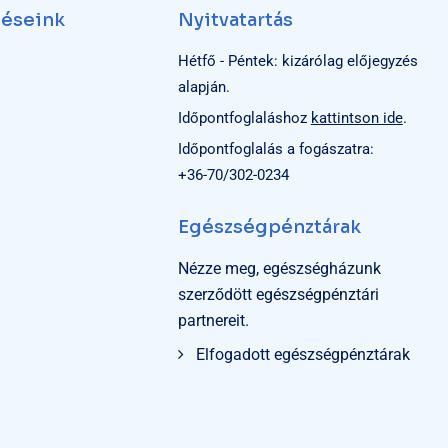
léseink
Nyitvatartás
Hétfő - Péntek: kizárólag előjegyzés
alapján.
Időpontfoglaláshoz
kattintson ide
.
Időpontfoglalás a fogászatra:
+36-70/302-0234
Egészségpénztárak
Nézze meg, egészségházunk
szerződött egészségpénztári
partnereit.
Elfogadott egészségpénztárak