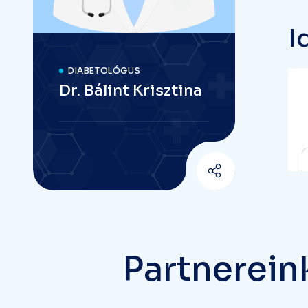
I
DIABETOLÓGUS
Dr. Bálint Krisztina
P
a
r
t
n
e
r
e
i
n