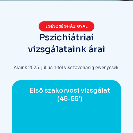
EGÉSZSÉGHÁZ GYÁL
Pszichiátriai
vizsgálataink árai
Áraink 2025. július 1-től visszavonásig érvényesek.
Első szakorvosi vizsgálat
(45-55')