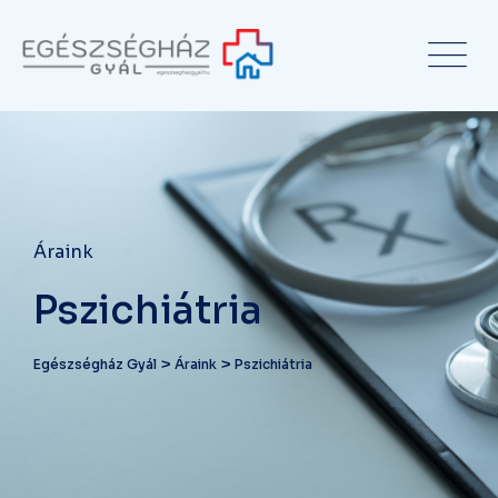
Áraink
Pszichiátria
>
>
Egészségház Gyál
Áraink
Pszichiátria