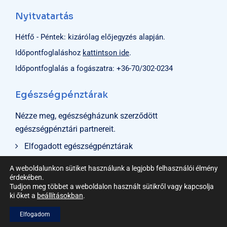
Nyitvatartás
Hétfő - Péntek: kizárólag előjegyzés alapján.
Időpontfoglaláshoz
kattintson ide
.
Időpontfoglalás a fogászatra:
+36-70/302-0234
Egészségpénztárak
Nézze meg, egészségházunk szerződött
egészségpénztári partnereit.
Elfogadott egészségpénztárak
A weboldalunkon sütiket használunk a legjobb felhasználói élmény
érdekében.
Tudjon meg többet a weboldalon használt sütikről vagy kapcsolja
ki őket a
beállításokban
.
© 2024
Egészségház Gyál
, Minden jog fenntarva.
Elfogadom