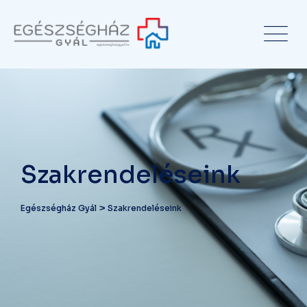
Szakrendeléseink
>
Egészségház Gyál
Szakrendeléseink