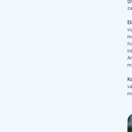
gy
za
El
vi
me
fo
ír
Am
m
Ko
vá
me