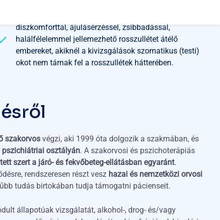
Hirtelen nagy intenzitású (pánik), többnyire mellkasi
diszkomforttal, ájulásérzéssel, zsibbadással,
halálfélelemmel jellemezhető rosszullétet átélő
embereket, akiknél a kivizsgálások szomatikus (testi)
okot nem tárnak fel a rosszullétek hátterében.
l
é
s
r
ő
l
ző szakorvos
végzi, aki 1999 óta dolgozik a szakmában, és
pszichiátriai osztályán
. A szakorvosi és pszichoterápiás
tett szert a járó- és fekvőbeteg-ellátásban egyaránt
.
ődésre, rendszeresen részt vesz
hazai és nemzetközi orvosi
rűbb tudás birtokában tudja támogatni pácienseit.
dult állapotúak vizsgálatát, alkohol-, drog- és/vagy