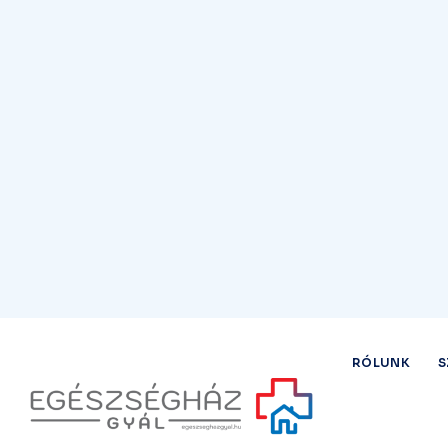
Ps
EGÉSZSÉGHÁZ GYÁL
Foglaljon
időpontot még ma!
IDŐPONTFOGLALÁS