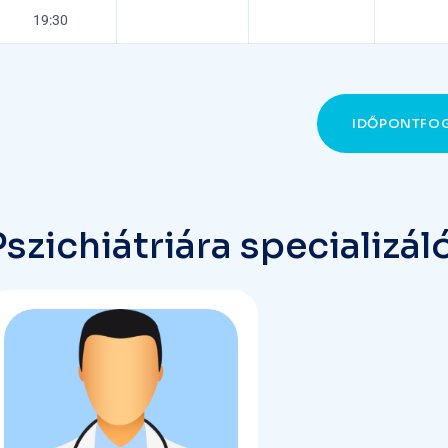
19:30
IDŐPONTFO
P
s
z
i
c
h
i
á
t
r
i
á
r
a
s
p
e
c
i
a
l
i
z
á
l