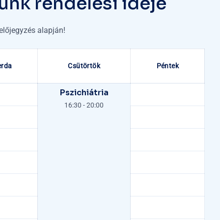
ü
n
k
r
e
n
d
e
l
é
s
i
i
d
e
j
e
előjegyzés alapján!
erda
Csütörtök
Péntek
Pszichiátria
16:30
-
20:00