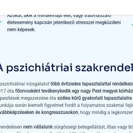
oka.
Azokat, akik a mindennapi élet, vagy traumatizáló
életesemény kapcsán jelentkező stresszel megküzdeni
nem képesek.
A
p
s
z
i
c
h
i
á
t
r
i
a
i
s
z
a
k
r
e
n
d
e
pszichiátriai vizsgálatot
több évtizedes tapasztalattal rendelke
017 óta
főorvosként tevékenykedik egy nagy Pest megyei kórház 
pesítések megszerzése óta
széles körű gyakorlati tapasztalatra 
nkája során kiemelt figyelmet fordít a folyamatos szakmai fejl
ovábbképzéseken és kongresszusokon
, hogy mindig a legkorsze
rendelésen
nem vállalunk
sürgősségi betegellátást, ittas vagy bó