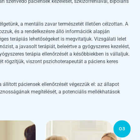
 szenvedő páciensek kezelését, szkizofréniával, bipoláris
getünk, a mentális zavar természetét illetően célzottan. A
zzuk, és a rendelkezésre álló információk alapján
ges terápiás lehetőségeket is megvitatjuk. Vizsgálati lelet
zist, a javasolt terápiát, beleértve a gyógyszeres kezelést,
yógyszeres terápia ellenőrzését a későbbiekben is vállaljuk.
 rögzítjük, viszont pszichoterapeutát a páciens keres
állított páciensek ellenőrzését végezzük el: az állapot
asznosságának megítélését, a potenciális mellékhatások
03