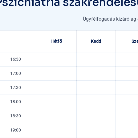
P
s
z
i
c
h
i
á
t
r
i
a
s
z
a
k
r
e
n
d
e
l
é
s
Ügyfélfogadás kizárólag 
Hétfő
Kedd
Sz
16:30
17:00
17:30
18:00
18:30
19:00