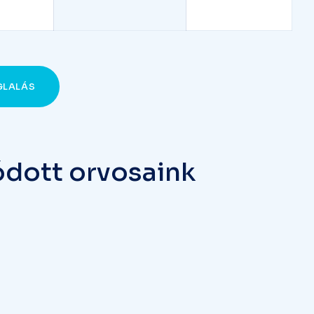
GLALÁS
ó
d
o
t
t
o
r
v
o
s
a
i
n
k