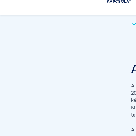
A 
2
ké
Mu
t
A 