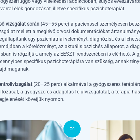
ógyszerfüggő vagy viselkedési addikcióban, súlyos evészavarban
varral élők gondozását, illetve specifikus pszichoterápiát.
ső vizsgálat során
(45–55 perc) a pácienssel személyesen beszél
zsgálat mellett a meglévő orvosi dokumentációkat áttanulmányo
gállapítunk egy pszichiátriai véleményt, diagnózist, és a lehetsé
rmájában a kórelőzményt, az aktuális pszichés állapotot, a diagnó
ásban is rögzítjük, amely az EESZT rendszerében is elérhető. A g
ennyiben specifikus pszichoterápiára van szükség, annak tényét
ajd magának.
ntrollvizsgálat
(20–25 perc) alkalmával a gyógyszeres terápiára 
ltozását, a gyógyszeres adagolás felülvizsgálatát, a terápia h
gjelenését követjük nyomon.
01