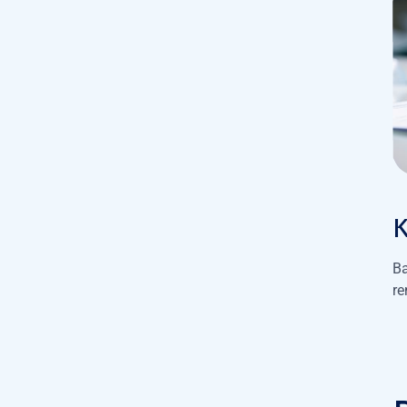
Ba
re