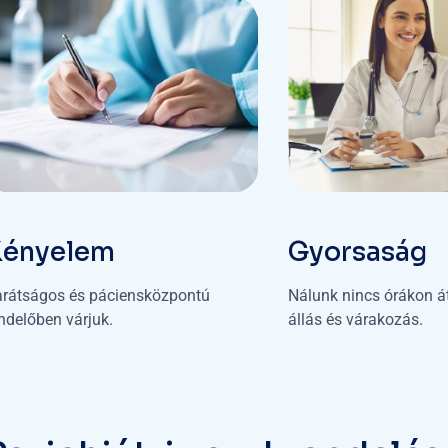
Kényelem
Gyorsaság
rátságos és páciensközpontú
Nálunk nincs órákon át
ndelőben várjuk.
állás és várakozás.